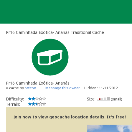
Skip
to
content
Pr16 Caminhada Exótica- Ananás Traditional Cache
Pr16 Caminhada Exótica- Ananás
A cache by
ratitoo
Message this owner
Hidden : 11/11/2012
Difficulty:
Size:
(small)
Terrain:
Join now to view geocache location details. It's free!