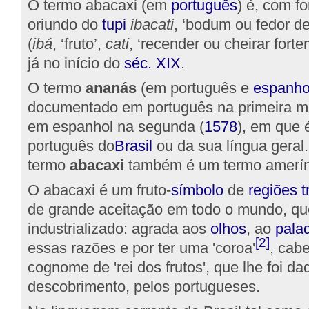
O termo abacaxi (em
português
) é, com fo
oriundo do
tupi
ibacati
, ‘bodum ou fedor de 
(
ibá
, ‘fruto’,
cati
, ‘recender ou cheirar for
já no início do
séc. XIX
.
O termo
ananás
(em português e
espanho
documentado em português na primeira 
em espanhol na segunda (
1578
), em que 
português do
Brasil
ou da sua língua geral
termo
abacaxi
também é um termo amerín
O abacaxi é um fruto-
símbolo
de
regiões t
de grande aceitação em todo o mundo, que
industrializado: agrada aos
olhos
, ao
pala
[2]
essas razões e por ter uma 'coroa'
, cab
cognome de 'rei dos frutos', que lhe foi d
descobrimento, pelos portugueses.