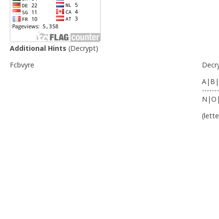
Additional Hints
(
Decrypt
)
Fcbvyre
Decr
A|B|
-------
N|O
(lett