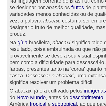
Na linguagem corrente do Brasil tal com
se designar por
ananás
os
frutos
de planta
variedades menos conhecidas ou de qualid
vez, a palavra
abacaxi
costuma ser empre
designar o fruto de melhor qualidade, mas 
produz.
Na
gíria
brasileira,
abacaxi
significa 'algo
resultado, coisa embrulhada ou que não pr
provavelmente se deve a seu visual espin
bem como a dificuldade para descascá-lo 
farpas, presentes tanto na 'coroa' quanto 
casca.
Descascar o abacaxi
, uma extensã
significa resolver um problema difícil.
O abacaxi já era cultivado pelos
indígenas
do
Novo Mundo
, antes do
descobrimento
.
América
tropical
e
subtropical
, ao que par