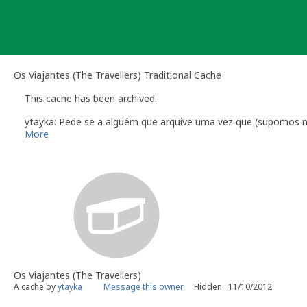
Skip
to
content
Os Viajantes (The Travellers) Traditional Cache
This cache has been archived.
ytayka: Pede se a alguém que arquive uma vez que (supomos n
More
Os Viajantes (The Travellers)
A cache by
ytayka
Message this owner
Hidden : 11/10/2012