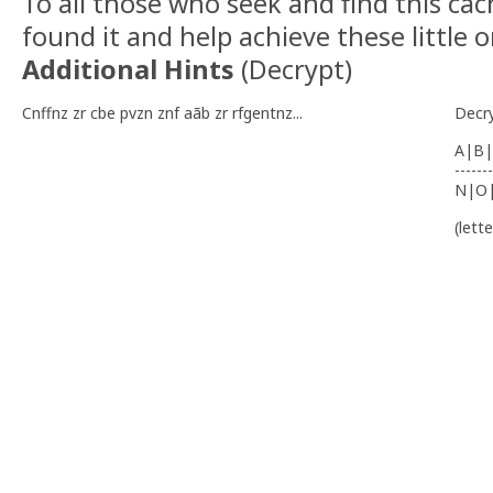
To all those who seek and find this cac
found it and help achieve these little 
Additional Hints
(
Decrypt
)
Cnffnz zr cbe pvzn znf aãb zr rfgentnz...
Decr
A|B|
-------
N|O
(lett