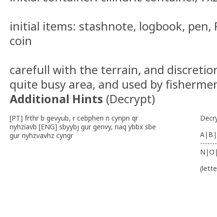
initial items: stashnote, logbook, pen,
coin
carefull with the terrain, and discretion
quite busy area, and used by fisherme
Additional Hints
(
Decrypt
)
[PT] frthr b gevyub, r cebphen n cynpn qr
Decr
nyhzíavb [ENG] sbyybj gur genvy, naq ybbx sbe
A|B|
gur nyhzvavhz cyngr
-------
N|O
(lett