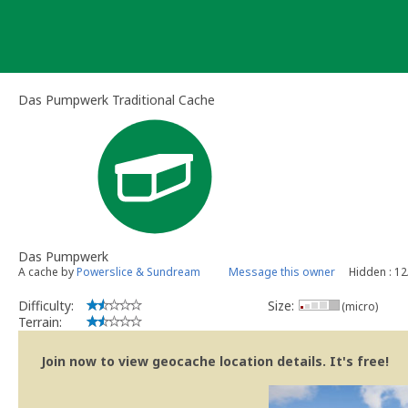
Skip
to
content
Das Pumpwerk Traditional Cache
Das Pumpwerk
A cache by
Powerslice & Sundream
Message this owner
Hidden : 1
Difficulty:
Size:
(micro)
Terrain:
Join now to view geocache location details. It's free!