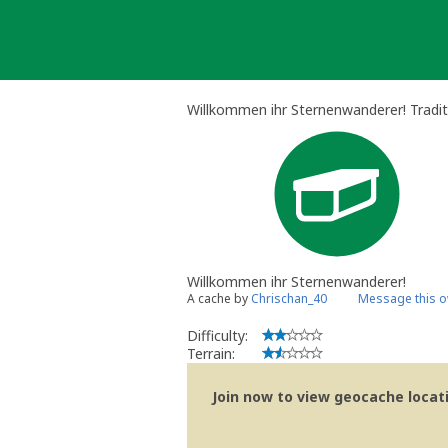
Skip
to
content
Willkommen ihr Sternenwanderer! Tradit
Willkommen ihr Sternenwanderer!
A cache by
Chrischan_40
Message this 
Difficulty:
Terrain:
Join now to view geocache locatio