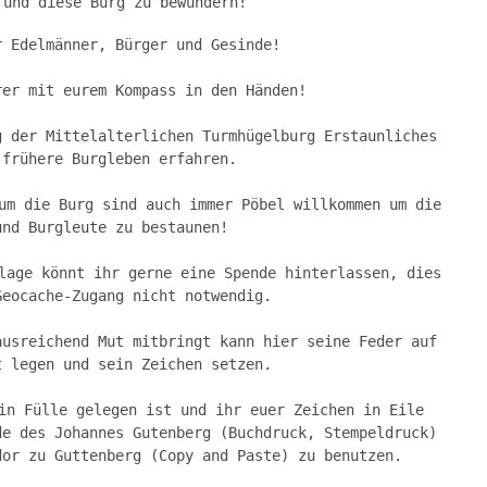
 und diese Burg zu bewundern!
r Edelmänner, Bürger und Gesinde!
rer mit eurem Kompass in den Händen!
g der Mittelalterlichen Turmhügelburg Erstaunliches
 frühere Burgleben erfahren.
um die Burg sind auch immer Pöbel willkommen um die
und Burgleute zu bestaunen!
lage könnt ihr gerne eine Spende hinterlassen, dies
Geocache-Zugang nicht notwendig.
ausreichend Mut mitbringt kann hier seine Feder auf
t legen und sein Zeichen setzen.
in Fülle gelegen ist und ihr euer Zeichen in Eile
de des Johannes Gutenberg (Buchdruck, Stempeldruck)
dor zu Guttenberg (Copy and Paste) zu benutzen.