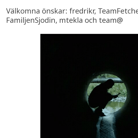
Välkomna önskar: fredrikr, TeamFetch
FamiljenSjodin, mtekla och team@