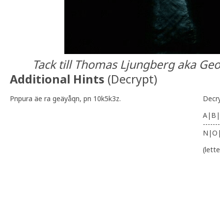
Tack till Thomas Ljungberg aka Ge
Additional Hints
(
Decrypt
)
Pnpura äe ra geäyåqn, pn 10k5k3z.
Decr
A|B|
-------
N|O
(lett