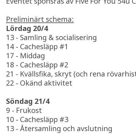
Eventet sponsras av Five For You 54u 
Preliminärt schema:
Lördag 20/4
13 - Samling & socialisering
14 - Cachesläpp #1
17 - Middag
18 - Cachesläpp #2
21 - Kvällsfika, skryt (och rena rövarhis
22 - Okänd aktivitet
Söndag 21/4
9 - Frukost
10 - Cachesläpp #3
13 - Återsamling och avslutning