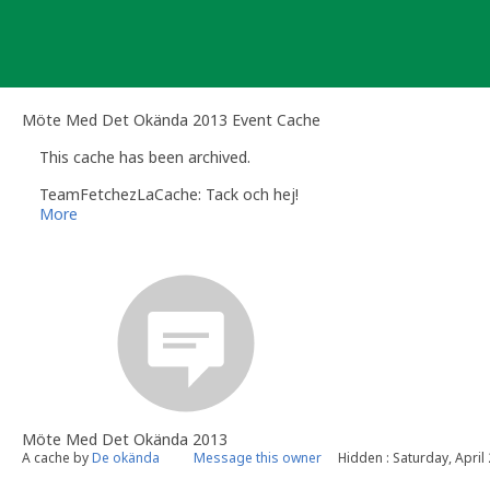
Skip
to
content
Möte Med Det Okända 2013 Event Cache
This cache has been archived.
TeamFetchezLaCache: Tack och hej!
More
Möte Med Det Okända 2013
A cache by
De okända
Message this owner
Hidden : Saturday, April