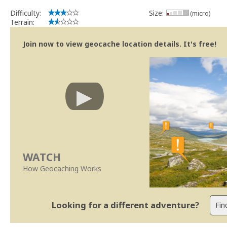
MightyREV
Difficulty:
Size:
Community Volunteer Reviewer
(micro)
Terrain:
Centro de Ajuda
|
Trabalhar com o Revisor
|
Revisões mais rápid
Join now to view geocache location details. It's free!
WATCH
How Geocaching Works
Looking for a different adventure?