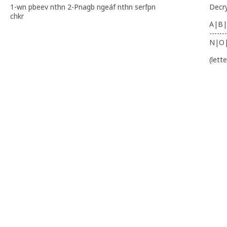
1-wn pbeev nthn 2-Pnagb ngeáf nthn serfpn
Decr
chkr
A|B|
-------
N|O
(lett