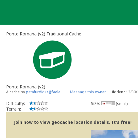
Skip
to
content
Ponte Romana (v2) Traditional Cache
Ponte Romana (v2)
A cache by
patafurdio+r@faela
Message this owner
Hidden : 12/30
Difficulty:
Size:
(small)
Terrain:
Join now to view geocache location details. It's free!