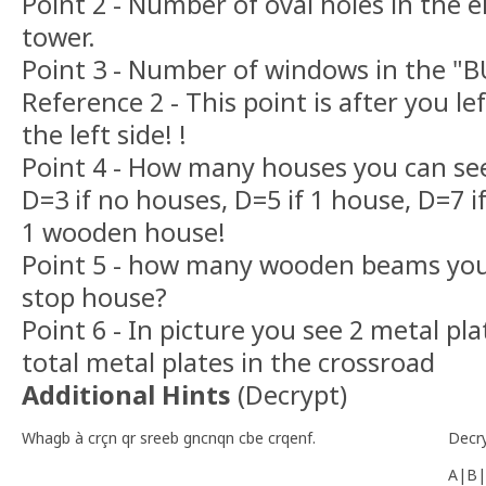
Point 2 - Number of oval holes in the el
tower.
Point 3 - Number of windows in the "B
Reference 2 - This point is after you le
the left side! !
Point 4 - How many houses you can se
D=3 if no houses, D=5 if 1 house, D=7 
1 wooden house!
Point 5 - how many wooden beams you 
stop house?
Point 6 - In picture you see 2 metal pl
total metal plates in the crossroad
Additional Hints
(
Decrypt
)
Whagb à crçn qr sreeb gncnqn cbe crqenf.
Decr
A|B|