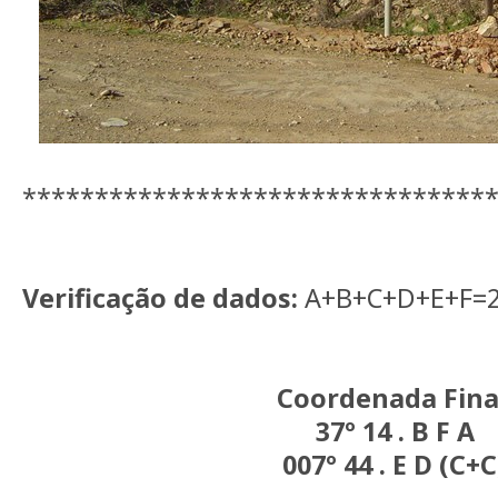
********************************
Verificação de dados:
A+B+C+D+E+F=
Coordenada Fina
37º 14 . B F A
007º 44 . E D (C+C