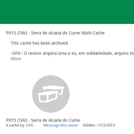
Skip
to
content
PR15 (TAV) - Serra de Alcaria do Cume Multi-Cache
This cache has been archived.
-GFK-: O revisor arquiva uma e eu, em solidariedade, arquivo t
More
PR15 (TAV) - Serra de Alcaria do Cume
A cache by
-GFK-
Message this owner
Hidden : 1/12/2013