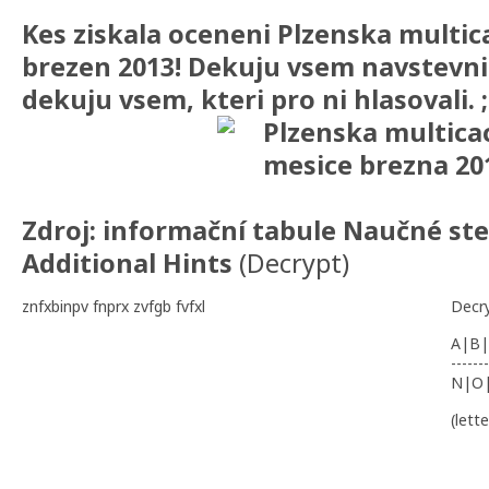
Kes ziskala oceneni Plzenska multic
brezen 2013! Dekuju vsem navstevn
dekuju vsem, kteri pro ni hlasovali. 
Zdroj: informační tabule Naučné st
Additional Hints
(
Decrypt
)
znfxbinpv fnprx zvfgb fvfxl
Decr
A|B|
-------
N|O
(lett