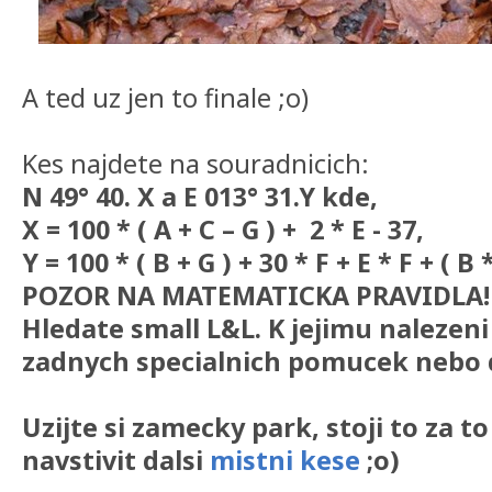
A ted uz jen to finale ;o)
Kes najdete na souradnicich:
N 49° 40. X a E 013° 31.Y kde,
X = 100 * ( A + C – G ) + 2 * E - 37,
Y = 100 * ( B + G ) + 30 * F + E * F + ( B 
POZOR NA MATEMATICKA PRAVIDLA!
Hledate small L&L. K jejimu nalezen
zadnych specialnich pomucek nebo 
Uzijte si zamecky park, stoji to za 
navstivit dalsi
mistni kese
;o)