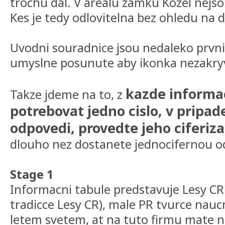
trochu dal. V arealu zamku Kozel nejs
Kes je tedy odlovitelna bez ohledu na 
Uvodni souradnice jsou nedaleko prvni
umyslne posunute aby ikonka nezakryva
kazde informa
Takze jdeme na to, z
potrebovat jedno cislo, v pripad
odpovedi, provedte jeho ciferiza
dlouho nez dostanete jednocifernou o
Stage 1
Informacni tabule predstavuje Lesy CR 
tradicce Lesy CR), male PR tvurce nauc
letem svetem, at na tuto firmu mate na