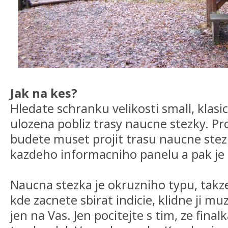
Jak na kes?
Hledate schranku velikosti small, klasi
ulozena pobliz trasy naucne stezky. Pr
budete muset projit trasu naucne stezk
kazdeho informacniho panelu a pak je 
Naucna stezka je okruzniho typu, takze
kde zacnete sbirat indicie, klidne ji muz
jen na Vas. Jen pocitejte s tim, ze fina