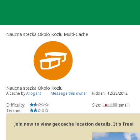
Skip
to
content
Naucna stezka Okolo Kozlu Multi-Cache
Naucna stezka Okolo Kozlu
A cache by
Arogant
Message this owner
Hidden : 12/28/2012
Difficulty:
Size:
(small)
Terrain:
Join now to view geocache location details. It's free!