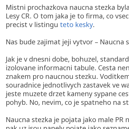
Mistni prochazkova naucna stezka byl
Lesy CR. O tom jaka je to firma, co vse
precist v listingu
teto kesky
.
Nas bude zajimat jeji vytvor – Naucna 
Jak je v dnesni dobe, bohuzel, standard
izolovane informacni tabule. Cesta ne
znakem pro naucnou stezku. Voditke
souradnice jednotlivych zastavek ve wa
jeste muzete drzet kameny sypane cesty
pohyb. No, nevim, co je spatneho na st
Naucna stezka je pojata jako male PR 
pak uz jsou panely pojate jako sezname