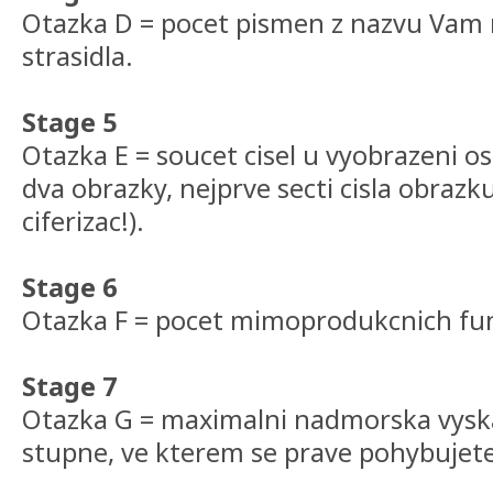
Otazka D = pocet pismen z nazvu Vam 
strasidla.
Stage 5
Otazka E = soucet cisel u vyobrazeni os
dva obrazky, nejprve secti cisla obrazk
ciferizac!).
Stage 6
Otazka F = pocet mimoprodukcnich fun
Stage 7
Otazka G = maximalni nadmorska vysk
stupne, ve kterem se prave pohybujete