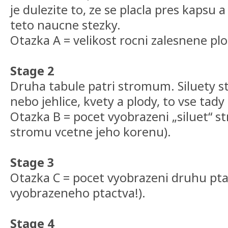
je dulezite to, ze se placla pres kapsu 
teto naucne stezky.
Otazka A = velikost rocni zalesnene pl
Stage 2
Druha tabule patri stromum. Siluety str
nebo jehlice, kvety a plody, to vse tady
Otazka B = pocet vyobrazeni „siluet“ s
stromu vcetne jeho korenu).
Stage 3
Otazka C = pocet vyobrazeni druhu pt
vyobrazeneho ptactva!).
Stage 4