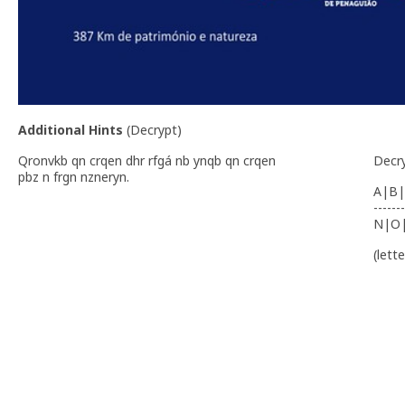
Additional Hints
(
Decrypt
)
Qronvkb qn crqen dhr rfgá nb ynqb qn crqen
Decr
pbz n frgn nzneryn.
A|B|
-------
N|O
(lett