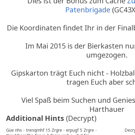
Dies ist der Bonus zum Cache
Zu
Patenbrigade
(GC43X
Die Koordinaten findet Ihr in der Fina
Im Mai 2015 is der Bierkasten nu
umgezogen.
Gipskarton trägt Euch nicht - Holzba
tragen Euch aber sc
Viel Spaß beim Suchen und Genie
Harthauer
Additional Hints
(
Decrypt
)
Güe nhs - trenqrnhf 15 Zrgre - erpugf 5 Zrgre -
Decr