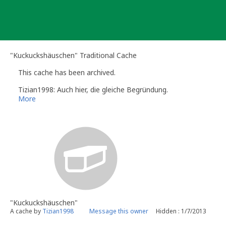
Skip
to
content
"Kuckuckshäuschen" Traditional Cache
This cache has been archived.
Tizian1998: Auch hier, die gleiche Begründung.
More
"Kuckuckshäuschen"
A cache by
Tizian1998
Message this owner
Hidden : 1/7/2013