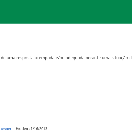
ta de uma resposta atempada e/ou adequada perante uma situação d
ientação
que regulam a manutenção das geocaches:
por visitas à localização física.
casionais à sua geocache para assegurar que está tudo em ordem p
ma com a geocache (desaparecimento, estrago, humidade/infiltraçõ
ive temporariamente a sua geocache para que os outros saibam q
o o problema. É-lhe concedido um período razoável de tempo -
ger
o da sua geocache. Se a geocache não estiver a receber a manutenç
r um longo período de tempo, poderemos arquivar a página da ge
e por favor recolha-o a fim de evitar que se torne lixo (geolitt
 falta de manutenção a sua geocache não poderá ser desarquivada.
e manutenção.
 owner
Hidden : 1/16/2013