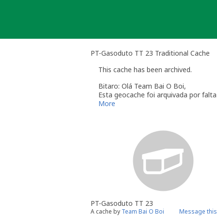
Skip
to
content
PT-Gasoduto TT 23 Traditional Cache
This cache has been archived.
Bitaro: Olá Team Bai O Boi,
Esta geocache foi arquivada por fal
Relembro a secção das
Linhas de Or
More
O dono da geocache é responsável 
Você é responsável por visitas o
quando alguém reporta um proble
"Precisa de Manutenção". Desact
geocache até que tenha resolvid
do qual deverá verificar o estad
temporariamente desactivada po
Se no local existe algum recipient
Uma vez que se trata de um caso de
PT-Gasoduto TT 23
conta este arquivamento por falta d
A cache by
Team Bai O Boi
Message this