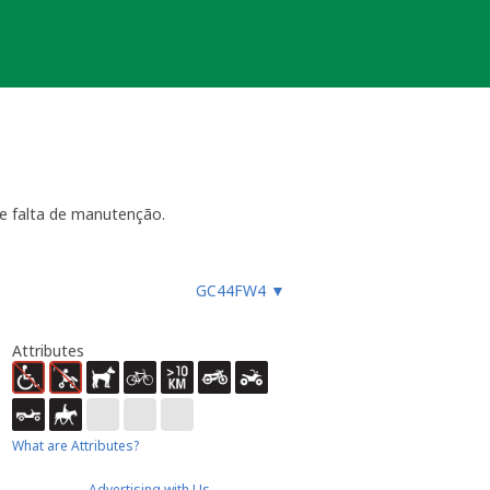
e falta de manutenção.
GC44FW4
▼
ara funcionar, especialmente
es, etc.), ou faz um registo
ue não devem procurar a
Attributes
almente até 4 semanas
- dentro
ão necessária ou estiver
ocache.
er).
What are Attributes?
 Caso submeta uma nova será tido em
Advertising with Us