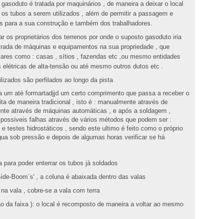
 gasoduto é tratada por maquinários , de maneira a deixar o local
r os tubos a serem utilizados , além de permitir a passagem e
 para a sua construção e também dos trabalhadores.
r os proprietários dos terrenos por onde o suposto gasoduto iria
trada de máquinas e equipamentos na sua propriedade , que
ares como : casas , sítios , fazendas etc ,ou mesmo entidades
s elétricas de alta-tensão ou até mesmo outros dutos etc .
ilizados são perfilados ao longo da pista
 um até formartadjjd um certo comprimento que passa a receber o
ta de maneira tradicional , isto é : manualmente através de
nte através de máquinas automáticas , e após a soldagem ,
 possiveis falhas através de vários métodos que podem ser :
e testes hidrostáticos , sendo este ultimo é feito como o próprio
a sob pressão e depois de algumas horas verificar se há
 para poder enterrar os tubos já soldados
Side-Boom´s' , a coluna é abaixada dentro das valas
na vala , cobre-se a vala com terra
o da faixa ): o local é recomposto de maneira a voltar ao mesmo