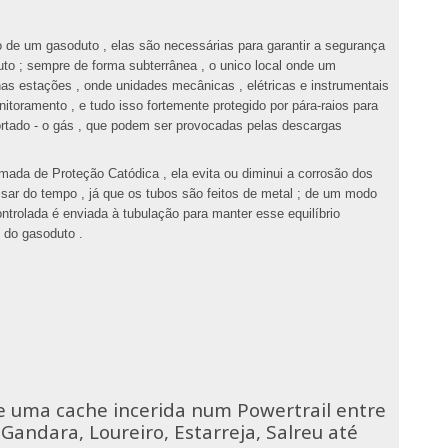
 de um gasoduto , elas são necessárias para garantir a segurança
to ; sempre de forma subterrânea , o unico local onde um
 nas estações , onde unidades mecânicas , elétricas e instrumentais
oramento , e tudo isso fortemente protegido por pára-raios para
ortado - o gás , que podem ser provocadas pelas descargas
ada de Proteção Catódica , ela evita ou diminui a corrosão dos
sar do tempo , já que os tubos são feitos de metal ; de um modo
ntrolada é enviada à tubulação para manter esse equilíbrio
l do gasoduto .
e uma cache incerida num Powertrail entre
Gandara, Loureiro, Estarreja, Salreu até