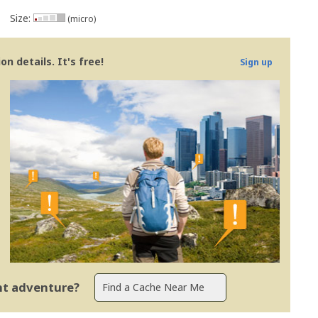
Size:
(micro)
n details. It's free!
Sign up
ent adventure?