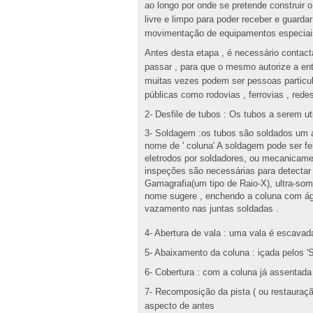
ao longo por onde se pretende construir o
livre e limpo para poder receber e guarda
movimentação de equipamentos especiais
Antes desta etapa , é necessário contacta
passar , para que o mesmo autorize a en
muitas vezes podem ser pessoas particul
públicas como rodovias , ferrovias , rede
2- Desfile de tubos : Os tubos a serem ut
3- Soldagem :os tubos são soldados um a
nome de ' coluna' A soldagem pode ser fei
eletrodos por soldadores, ou mecanicame
inspeções são necessárias para detectar
Gamagrafia(um tipo de Raio-X), ultra-som 
nome sugere , enchendo a coluna com águ
vazamento nas juntas soldadas .
4- Abertura de vala : uma vala é escavada
5- Abaixamento da coluna : içada pelos '
6- Cobertura : com a coluna já assentada 
7- Recomposição da pista ( ou restauraçã
aspecto de antes