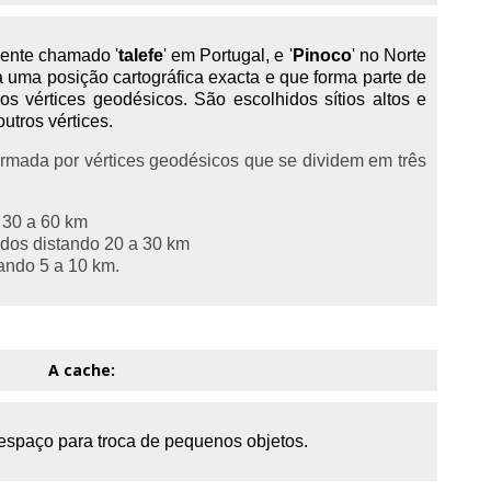
ente chamado '
talefe
' em Portugal, e '
Pinoco
' no Norte
a uma posição cartográfica exacta e que forma parte de
s vértices geodésicos. São escolhidos sítios altos e
utros vértices.
rmada por vértices geodésicos que se dividem em três
 30 a 60 km
tados distando 20 a 30 km
tando 5 a 10 km.
A cache:
 espaço para troca de pequenos objetos.