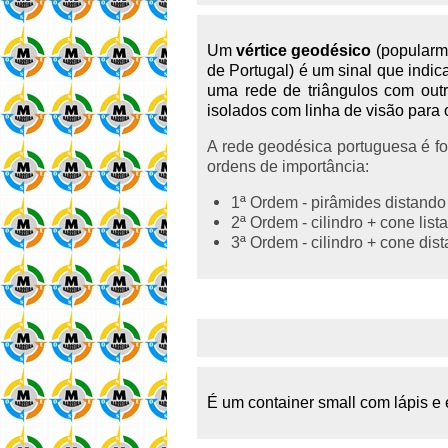
Um
vértice geodésico
(popularm
de Portugal) é um sinal que indic
uma rede de triângulos com outro
isolados com linha de visão para o
A rede geodésica portuguesa é fo
ordens de importância:
1ª Ordem - pirâmides distando
2ª Ordem - cilindro + cone lis
3ª Ordem - cilindro + cone dis
É um container small com lápis e