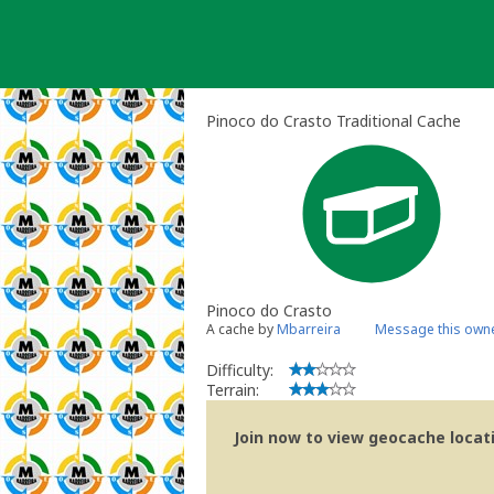
Skip
to
content
Pinoco do Crasto Traditional Cache
Pinoco do Crasto
A cache by
Mbarreira
Message this own
Difficulty:
Terrain:
Join now to view geocache locatio