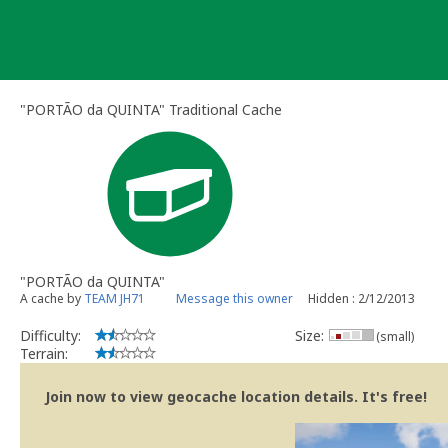
Skip
to
content
"PORTÃO da QUINTA" Traditional Cache
"PORTÃO da QUINTA"
A cache by
TEAM JH71
Message this owner
Hidden : 2/12/2013
Difficulty:
Size:
(small)
Terrain:
Join now to view geocache location details. It's free!