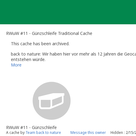
Skip
to
content
RWuW #11 - Günzschleife Traditional Cache
This cache has been archived.
back to nature: Wir haben hier vor mehr als 12 Jahren die Ge
entstehen würde.
Wir lassen die Verstecke noch einige Wochen an Ort und Stelle, 
More
Wartung der Verstecke findet nicht mehr statt.
Live free - over the mountains and through the woods
RWuW #11 - Günzschleife
A cache by
Team back to nature
Message this owner
Hidden : 2/15/