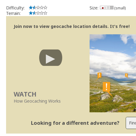
implicações que as guidelines actuais indicam.
Difficulty:
Size:
(small)
Se no local existe algum container, por favor recolha-o a fim de 
Terrain:
Obrigado
[b] btreviewer [/b]
Join now to view geocache location details. It's free!
Geocaching.com Volunteer Cache Reviewer
[url=http://support.groundspeak.com/index.php?pg=kb.page&id=77]
WATCH
How Geocaching Works
Looking for a different adventure?