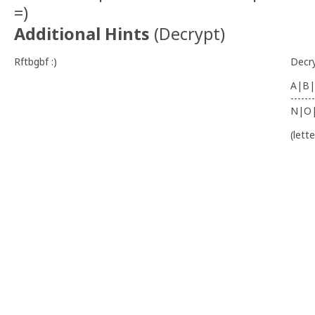
=)
Additional Hints
(
Decrypt
)
Rftbgbf :)
Decr
A|B|
-------
N|O
(lett