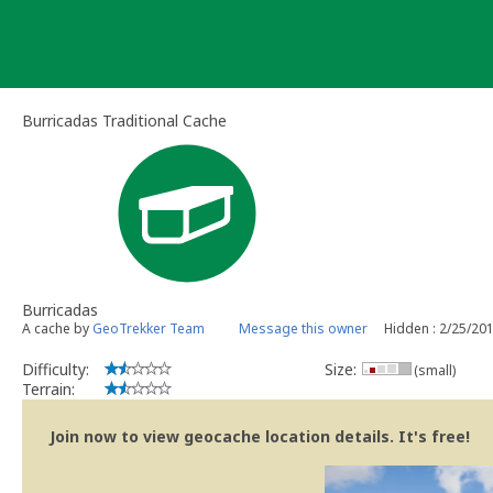
Skip
to
content
Burricadas Traditional Cache
Burricadas
A cache by
GeoTrekker Team
Message this owner
Hidden : 2/25/20
Difficulty:
Size:
(small)
Terrain:
Join now to view geocache location details. It's free!