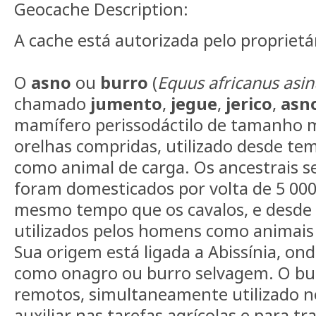
Geocache Description:
A cache está autorizada pelo proprietá
O
asno
ou
burro
(
Equus africanus asin
chamado
jumento
,
jegue
,
jerico
,
asn
mamífero perissodáctilo de tamanho m
orelhas compridas, utilizado desde tem
como animal de carga. Os ancestrais s
foram domesticados por volta de
5 000
mesmo tempo que os cavalos, e desde
utilizados pelos homens como animais
Sua origem está ligada a Abissínia, on
como onagro ou burro selvagem. O bu
remotos, simultaneamente utilizado n
auxiliar nas tarefas agrícolas e para tr