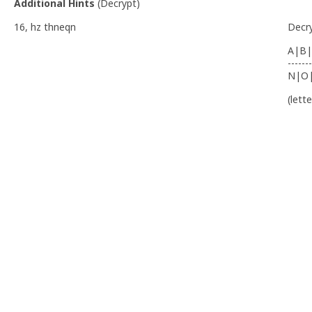
Additional Hints
(
Decrypt
)
16, hz thneqn
Decr
A|B|
-------
N|O
(lett