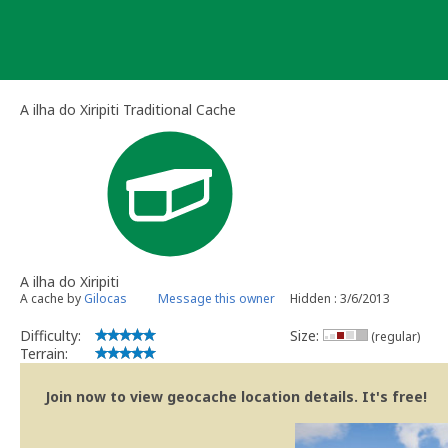
Skip
to
content
A ilha do Xiripiti Traditional Cache
A ilha do Xiripiti
A cache by
Gilocas
Message this owner
Hidden : 3/6/2013
Difficulty:
Size:
(regular)
Terrain:
Join now to view geocache location details. It's free!