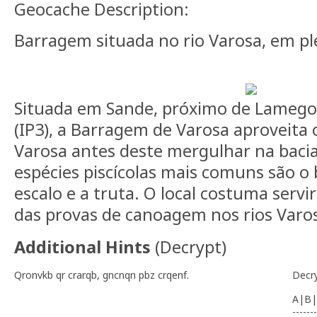
Geocache Description:
Barragem situada no rio Varosa, em pl
Situada em Sande, próximo de Lamego,
(IP3), a Barragem de Varosa aproveita o
Varosa antes deste mergulhar na baci
espécies piscícolas mais comuns são o 
escalo e a truta. O local costuma serv
das provas de canoagem nos rios Varo
Additional Hints
(
Decrypt
)
Qronvkb qr crarqb, gncnqn pbz crqenf.
Decr
A|B|
-------