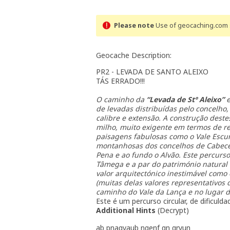
Please note
Use of geocaching.com s
Geocache Description:
PR2 - LEVADA DE SANTO ALEIXO
TÁS ERRADO!!!
O caminho da
“Levada de Stº Aleixo”
de levadas distribuídas pelo concelho
calibre e extensão. A construção deste
milho, muito exigente em termos de re
paisagens fabulosas como o Vale Escuro
montanhosas dos concelhos de Cabeceir
Pena e ao fundo o Alvão. Este percurs
Tâmega e a par do património natural 
valor arquitectónico inestimável como é
(muitas delas valores representativos 
caminho do Vale da Lança e no lugar d
Este é um percurso circular, de dificul
Additional Hints
(
Decrypt
)
ab pnagvaub ngenf qn gryun