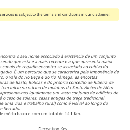
ervices is subject to the terms and conditions
in our disclaimer
.
encontra o seu nome associado à existência de um conjunto
, sendo que esta é a mais recente e a que apresenta maior
s canais de regadio encontra-se associada ao cultivo do
gadio. È um percurso que se caracteriza pela imponência de
, o Vale do rio Beça e do rio Tâmega, as encostas
as de Basto, Boticas e do próprio concelho de Ribeira de
o tem início no núcleo de moinhos da Santo Aleixo de Além-
apresenta-nos igualmente um vasto conjunto de edifícios de
 o caso de solares, casas antigas de traça tradicional
de uma vida e trabalho rural) como é visível ao longo do
e Serrado.
dade média baixa e com um total de 14.1 Km.
Decryption Key