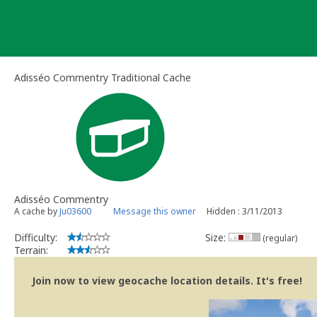
Skip
to
content
Adisséo Commentry Traditional Cache
Adisséo Commentry
A cache by
Ju03600
Message this owner
Hidden : 3/11/2013
Difficulty:
Size:
(regular)
Terrain:
Join now to view geocache location details. It's free!