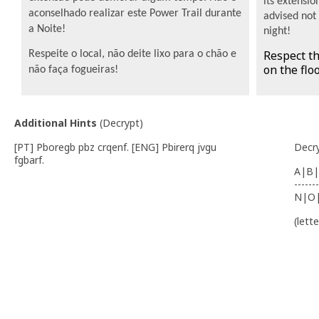
its extensio
aconselhado realizar este Power Trail durante
advised not
a Noite!
night
!
Respect t
Respeite o local, não deite lixo para o chão e
on the flo
não faça fogueiras!
Additional Hints
(
Decrypt
)
[PT] Pboregb pbz crqenf. [ENG] Pbirerq jvgu
Decr
fgbarf.
A|B|
-------
N|O
(lett