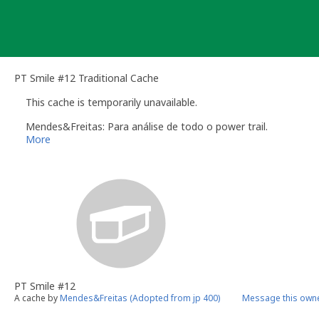
Skip
to
content
PT Smile #12 Traditional Cache
This cache is temporarily unavailable.
Mendes&Freitas: Para análise de todo o power trail.
More
PT Smile #12
A cache by
Mendes&Freitas (Adopted from jp 400)
Message this own