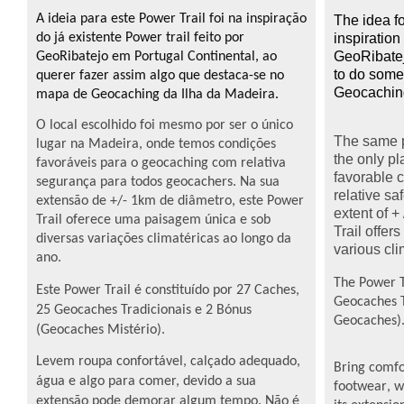
A ideia para este Power Trail foi na inspiração
The idea
f
do já existente Power trail feito por
inspiration 
GeoRibate
GeoRibatejo em Portugal Continental, ao
to
do
some
querer fazer assim algo que destaca-se no
Geocachin
mapa de Geocaching da Ilha da Madeira.
O local escolhido foi mesmo por ser o único
The
same
lugar na Madeira, onde temos condições
the
only pl
favoráveis para o geocaching com relativa
favorable c
segurança para todos geocachers. Na sua
relative sa
extensão de +/- 1km de diâmetro, este Power
extent
of + 
Trail oferece uma paisagem única e sob
Trail
offer
diversas variações climatéricas ao longo da
various
cli
ano.
The
Power
Este Power Trail é constituído por 27 Caches,
Geocaches
25 Geocaches Tradicionais e 2 Bónus
Geocaches
)
(Geocaches Mistério).
Levem roupa confortável, calçado adequado,
Bring
comfo
água e algo para comer, devido a sua
footwear
,
w
extensão pode demorar algum tempo. Não é