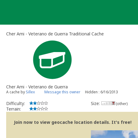
Skip
to
content
Cher Ami - Veterano de Guerra Traditional Cache
Cher Ami - Veterano de Guerra
A cache by
Sillex
Message this owner
Hidden : 6/16/2013
Difficulty:
Size:
(other)
Terrain:
Join now to view geocache location details. It's free!