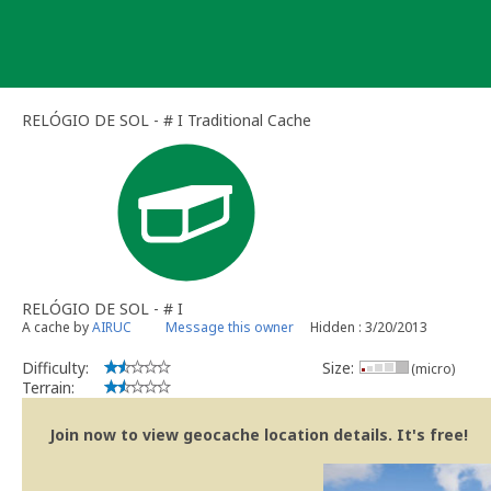
Skip
to
content
RELÓGIO DE SOL - # I Traditional Cache
RELÓGIO DE SOL - # I
A cache by
AIRUC
Message this owner
Hidden : 3/20/2013
Difficulty:
Size:
(micro)
Terrain:
Join now to view geocache location details. It's free!