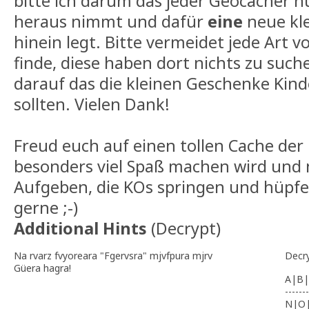
bitte ich darum das jeder Geocacher 
heraus nimmt und dafür
eine
neue kl
hinein legt. Bitte vermeidet jede Art v
finde, diese haben dort nichts zu such
darauf das die kleinen Geschenke Kind
sollten. Vielen Dank!
Freud euch auf einen tollen Cache der
besonders viel Spaß machen wird und n
Aufgeben, die KOs springen und hüpf
gerne ;-)
Additional Hints
(
Decrypt
)
Na rvarz fvyoreara "Fgervsra" mjvfpura mjrv
Decr
Güera hagra!
A|B|
-------
N|O