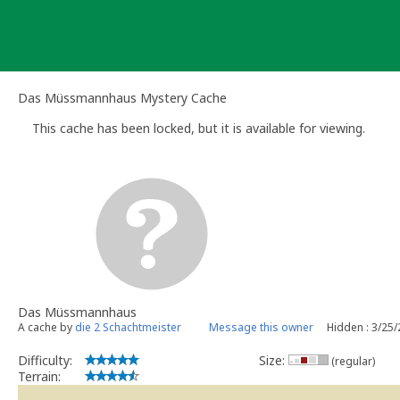
Skip
to
content
Das Müssmannhaus Mystery Cache
This cache has been locked, but it is available for viewing.
Das Müssmannhaus
A cache by
die 2 Schachtmeister
Message this owner
Hidden : 3/25
Difficulty:
Size:
(regular)
Terrain: