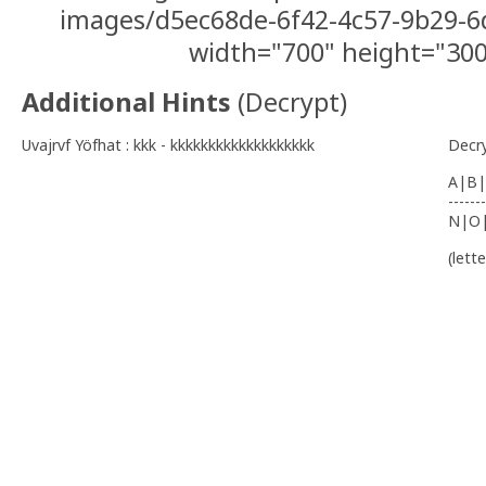
images/d5ec68de-6f42-4c57-9b29-6
width="700" height="300
Additional Hints
(
Decrypt
)
Uvajrvf Yöfhat : kkk - kkkkkkkkkkkkkkkkkkk
Decr
A|B|
-------
N|O
(lett