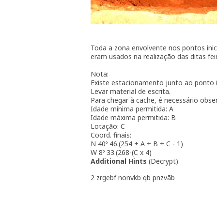
Toda a zona envolvente nos pontos inicia
eram usados na realização das ditas fei
Nota:
Existe estacionamento junto ao ponto in
Levar material de escrita.
Para chegar à cache, é necessário obser
Idade mínima permitida: A
Idade máxima permitida: B
Lotação: C
Coord. finais:
N 40º 46.(254 + A + B + C - 1)
W 8º 33.(268-(C x 4)
Additional Hints
(
Decrypt
)
2 zrgebf nonvkb qb pnzvãb