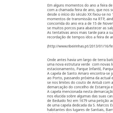
Em alguns momentos do ano a feira de
com a chamada feira de ano, que nos séc
desde o início do século XX fixou-se no 
momentos de transmissão na RTP, ainda 
concorrida do ano era a de 15 de Nove
se muitos porcos para abastecer as salg
As tentativas anos mais tarde para a s
recordação de tempos idos a feira de an
(http://www.ribeirinhas.pt/2013/01/16/f
Onde antes havia um largo de terra bati
uma nova estrutura verde com novas lig
estacionamento, Parque Infantil, Parque
A capela de Santo Amaro encontra-se ju
ao Porto, passando próxima da actual e 
se nos limites do couto de Antuã com 
demarcação do concelho de Estarreja
A capela mencionada nesta demarcação 
nos elucida sobre algumas das suas car
de Beduido fez em 1679 uma petição ao
de uma capela dedicada da S. Marcos Eva
habitantes dos lugares de Santiais, Bar