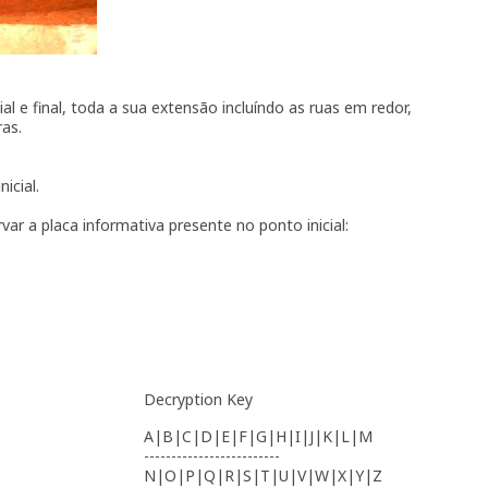
l e final, toda a sua extensão incluíndo as ruas em redor,
ras.
icial.
var a placa informativa presente no ponto inicial:
Decryption Key
A|B|C|D|E|F|G|H|I|J|K|L|M
-------------------------
N|O|P|Q|R|S|T|U|V|W|X|Y|Z