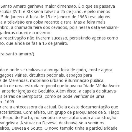
 Santo Amaro ganhava maior dimensão. É o que se passava
ulos XVIII e XIX seria talvez a 25 de Julho, e pelo menos
15 de Janeiro. A feira de 15 de Janeiro de 1963 teve alguns
a televisão era coisa recente e rara. Mas a feira mais
mbro, a chamada feira dos cevados, pois nessa data vendiam-
adeiras durante o inverno.
ua reactivação não tiveram sucesso, persistindo apenas como
o, que ainda se faz a 15 de Janeiro.
eira-santo-amaro/)
da e onde se realizava a antiga feira de gado, existe agora
ações viárias, circuitos pedonais, espaços para
 de Merendas, mobiliário urbano e iluminação pública.
nto de uma estrada regional que ligava na Idade Média Aveiro
anterior igrejas de Beduido. Além disto, a capela de situava-
as terras de Bemposta, como se pode verificar de uma
 em 1695
era a antecessora da actual. Dela existe documentação que
acterísticas. Com efeito, um grupo de paroquianos de S. Tiago
 Bispo do Porto, no sentido de ser autorizada a construção
ngelista. A situar na Devesa, destinava-se a servir os
reiros, Devesa e Souto. O novo templo tinha a particularidade