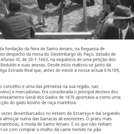
a fundação da feira de Santo Amaro, na freguesia de
a por despacho da mesa do Desembargo do Paço, datado de
 Afonso VI, de 20-1-1663, na sequência de uma petição dos
Beduído e suas anexas. Desde início realizou-se junto da
iga Estrada Real que, antes de existir a nossa actual E.N.109,
do concelho e uma das primeiras na sua região, nas
vino) e mercadorias. Era considerada o principal destino dos
ecenseamento Geral dos Gados de 1870 apontava-a como uma
sacção do gado bovino de raça marinhoa.
s vezes desembarcados no esteiro de Estarreja e daí seguindo
ava almoçar numa das barracas ali existentes. O prato mais
(marinhoa), à moda de Santo Amaro. E os que não tinham
m-se com comprar o molho da carne metido no pão.