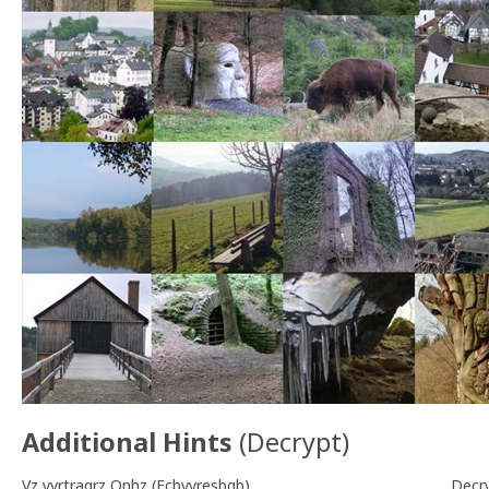
Additional Hints
(
Decrypt
)
Vz yvrtraqrz Onhz (Fcbvyresbgb)
Decr