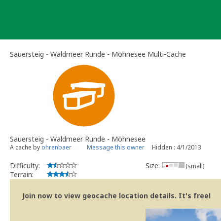
Skip
to
content
Sauersteig - Waldmeer Runde - Möhnesee Multi-Cache
Sauersteig - Waldmeer Runde - Möhnesee
A cache by
ohrenbaer
Message this owner
Hidden : 4/1/2013
Difficulty:
Size:
(small)
Terrain:
Join now to view geocache location details. It's free!