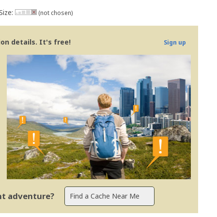
Size:
(not chosen)
n details. It's free!
Sign up
ent adventure?