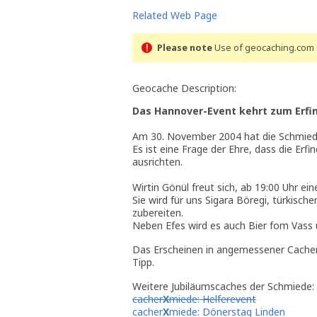
Related Web Page
Please note
Use of geocaching.com s
Geocache Description:
Das Hannover-Event kehrt zum Erfi
Am 30. November 2004 hat die Schmied
Es ist eine Frage der Ehre, dass die Er
ausrichten.
Wirtin Gönül freut sich, ab 19:00 Uhr e
Sie wird für uns Sigara Böregi, türkisch
zubereiten.
Neben Efes wird es auch Bier fom Vass 
Das Erscheinen in angemessener Cacherbe
Tipp.
Weitere Jubiläumscaches der Schmiede:
cacher
X
miede: Helferevent
cacher
X
miede: Dönerstag Linden