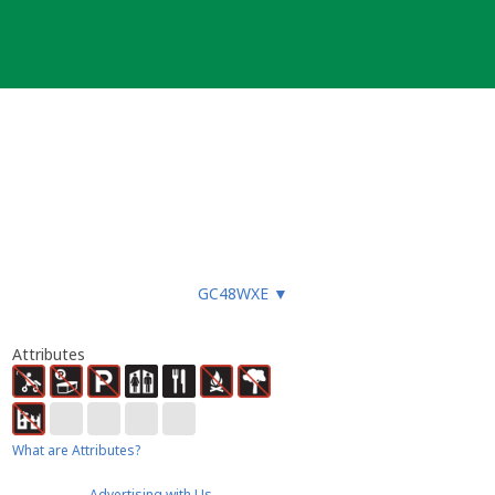
GC48WXE
▼
Attributes
What are Attributes?
Advertising with Us