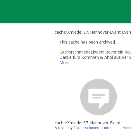
Skip
to
content
cacherXmiede: 87. Hannover-Event Eve
This cache has been archived.
CacherschmiedeLinden: Bevor ein Rev
Danke fürs Kommen & Ahoi aus der 
More
cacherXmiede: 87. Hannover-Event
A cache by
Cacherschmiede Linden
Mess