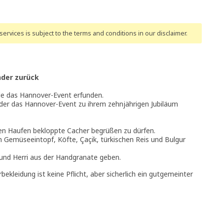
ervices is subject to the terms and conditions
in our disclaimer
.
nder zurück
e das Hannover-Event erfunden.
finder das Hannover-Event zu ihrem zehnjährigen Jubiläum
inen Haufen bekloppte Cacher begrüßen zu dürfen.
en Gemüseeintopf, Köfte, Çaçik, türkischen Reis und Bulgur
und Herri aus der Handgranate geben.
kleidung ist keine Pflicht, aber sicherlich ein gutgemeinter