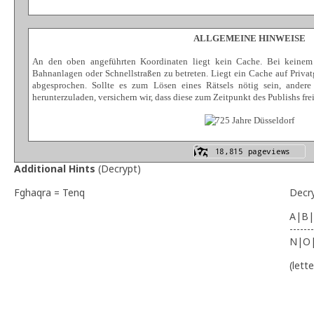
ALLGEMEINE HINWEISE
An den oben angeführten Koordinaten liegt kein Cache. Bei keinem 
Bahnanlagen oder Schnellstraßen zu betreten. Liegt ein Cache auf Privat
abgesprochen. Sollte es zum Lösen eines Rätsels nötig sein, ander
herunterzuladen, versichern wir, dass diese zum Zeitpunkt des Publishs fre
Additional Hints
(
Decrypt
)
Fghaqra = Tenq
Decr
A|B|
-------
N|O
(lett