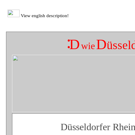
View english description!
:
D
D
üssel
wie
Düsseldorfer Rhei