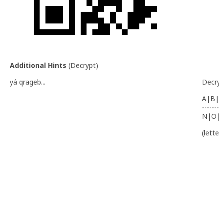
Additional Hints
(
Decrypt
)
yá qrageb...
Decr
A|B|
-------
N|O
(lett