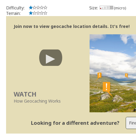
implicações que as guidelines actuais indicam.
Difficulty:
Size:
(micro)
Se no local existe algum container, por favor recolha-o a fim de 
Terrain:
Obrigado
[b] btreviewer [/b]
Join now to view geocache location details. It's free!
Geocaching.com Volunteer Cache Reviewer
[url=http://support.groundspeak.com/index.php?pg=kb.page&id=77]
WATCH
How Geocaching Works
Looking for a different adventure?