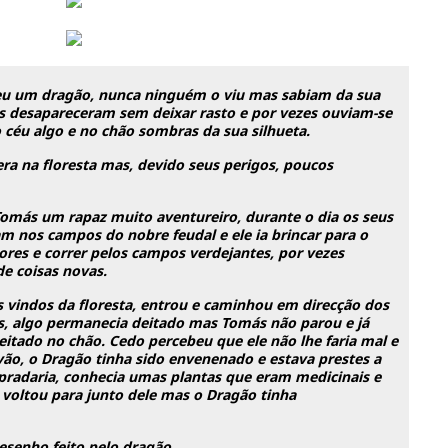
eu um dragão, nunca ninguém o viu mas sabiam da sua
os desapareceram sem deixar rasto e por vezes ouviam-se
céu algo e no chão sombras da sua silhueta.
 era na floresta mas, devido seus perigos, poucos
 Tomás um rapaz muito aventureiro, durante o dia os seus
m nos campos do nobre feudal e ele ia brincar para o
ores e correr pelos campos verdejantes, por vezes
e coisas novas.
 vindos da floresta, entrou e caminhou em direcção dos
s, algo permanecia deitado mas Tomás não parou e já
tado no chão. Cedo percebeu que ele não lhe faria mal e
ão, o Dragão tinha sido envenenado e estava prestes a
pradaria, conhecia umas plantas que eram medicinais e
voltou para junto dele mas o Dragão tinha
desenho feito pelo dragão…………