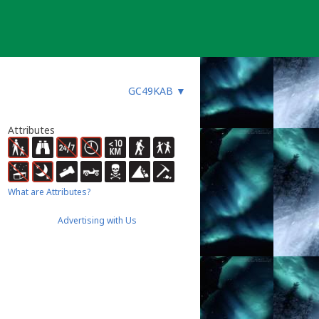
GC49KAB
▼
Attributes
What are Attributes?
Advertising with Us