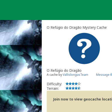
Skip
to
content
O Refúgio do Dragão Mystery Cache
O Refúgio do Dragão
A cache by
VallislongusTeam
Message t
Difficulty:
Terrain:
Join now to view geocache locatio