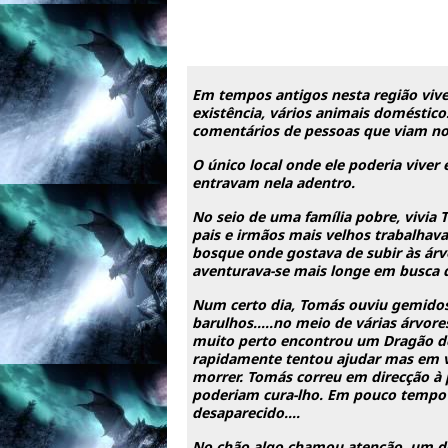
Em tempos antigos nesta região viv
existência, vários animais doméstic
comentários de pessoas que viam no 
O único local onde ele poderia viver
entravam nela adentro.
No seio de uma família pobre, vivia
pais e irmãos mais velhos trabalhava
bosque onde gostava de subir às árv
aventurava-se mais longe em busca d
Num certo dia, Tomás ouviu gemidos
barulhos…..no meio de várias árvore
muito perto encontrou um Dragão dei
rapidamente tentou ajudar mas em v
morrer. Tomás correu em direcção à 
poderiam cura-lho. Em pouco tempo 
desaparecido….
No chão algo chamou atenção, um 