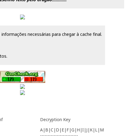
informações necessárias para chegar à cache final.
tos.
nf
Decryption Key
A|B|C|D|E|F|G|H|I|J|K|L|M
-------------------------