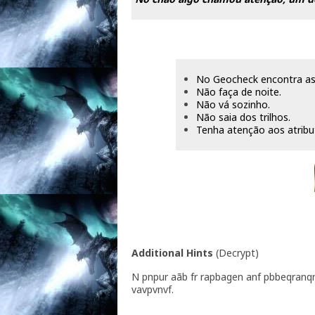
No Geocheck encontra as 
Não faça de noite.
Não vá sozinho.
Não saia dos trilhos.
Tenha atenção aos atribu
Additional Hints
(
Decrypt
)
N pnpur aãb fr rapbagen anf pbbeqranq
vavpvnvf.