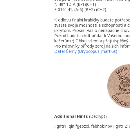
N 49° 12. A (B-1)(C+1)
E 016° 41. (A-6) (B+2) (C+2)
K odlovu finální krabičky budete potřebo
zvažte svoje možnosti a schopnosti a ch
úkrytům. Prosím Vás o nenápadné chován
Pokud budete chtít přidat k Vašemu logu
kačerům :) Děkuji všem a přeji úspěšný 
Pro milovníky přírody zdroj dalších info
Datel Černý (Dryocopus_martius)
Additional Hints
(
Decrypt
)
Fgntr1: qin fgebzxl, febhobinpv Fgntr 2: