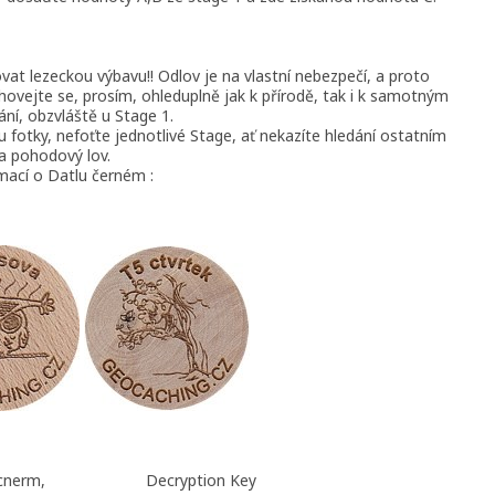
vat lezeckou výbavu!! Odlov je na vlastní nebezpečí, a proto
ovejte se, prosím, ohleduplně jak k přírodě, tak i k samotným
í, obzvláště u Stage 1.
 fotky, nefoťte jednotlivé Stage, ať nekazíte hledání ostatním
a pohodový lov.
rmací o Datlu černém :
 cnerm,
Decryption Key