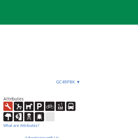
GC49P8K
▼
Attributes
What are Attributes?
Advertising with Us