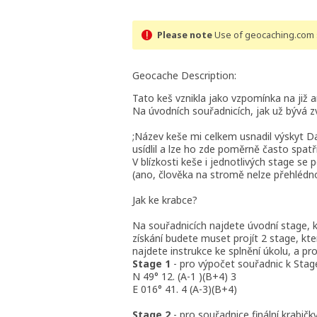
Please note
Use of geocaching.com s
Geocache Description:
Tato keš vznikla jako vzpomínka na již 
Na úvodních souřadnicích, jak už bývá 
;Název keše mi celkem usnadil výskyt Da
usídlil a lze ho zde poměrně často spatři
V blízkosti keše i jednotlivých stage se
(ano, člověka na stromě nelze přehlédno
Jak ke krabce?
Na souřadnicích najdete úvodní stage, k
získání budete muset projít 2 stage, kte
najdete instrukce ke splnění úkolu, a pr
Stage 1
- pro výpočet souřadnic k Stag
N 49° 12. (A-1 )(B+4) 3
E 016° 41. 4 (A-3)(B+4)
Stage 2
- pro souřadnice finální krabi