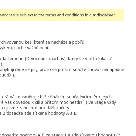
ervices is subject to the terms and conditions
in our disclaimer
.
archivovanou keš, která se nacházela poblíž
zvykem, cache vážně není.
tla černého (Dryocopus martius), který se v této lokalitě
t.
 pohybují i lidé se psy, proto se prosím snažte chovat nenápadně
ut :D ).
terá Vás nasměruje blíže finálním souřadnicím. Pro jejich
ré Vás dovedou k cíli a přitom moc nezdrží :) Ve Stage vždy
oto je zde zanechte pro další kačery.
e 2 dosaďte zde získané hodnoty A a B:
čky dosaďte hodnoty A,B ze stage 1 a zde získanou hodnotu C: