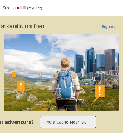
Size:
(regular)
n details. It's free!
Sign up
ent adventure?