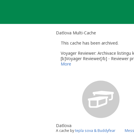
Skip
to
content
Datlova Multi-Cache
This cache has been archived.
Voyager Reviewer: Archivace listingu 
[b]Voyager Reviewer[/b] - Reviewer pr
More
Datlova
A cache by
tepla sova & Buddyfear
Mess