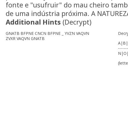
fonte e "usufruir" do mau cheiro tam
de uma indústria próxima. A NATURE
Additional Hints
(
Decrypt
)
GNATB BFPNE CNCN BFPNE _ YVZN VAQVN
Decr
ZVXR VAQVN GNATB
A|B|
-------
N|O
(lett