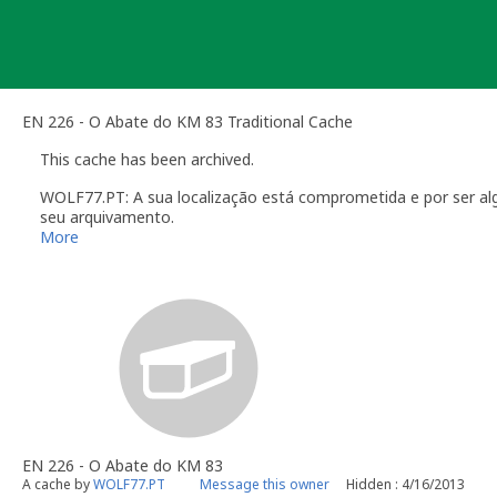
Skip
to
content
EN 226 - O Abate do KM 83 Traditional Cache
This cache has been archived.
WOLF77.PT: A sua localização está comprometida e por ser algo
seu arquivamento.
More
EN 226 - O Abate do KM 83
A cache by
WOLF77.PT
Message this owner
Hidden : 4/16/2013