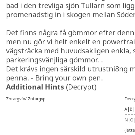
bad i den trevliga sjön Tullarn som ligg
promenadstig in i skogen mellan Söder
Det finns några få gömmor efter denn
men nu gör vi helt enkelt en powertrai
vägsträcka med huvudsakligen enkla,
parkeringsvänjliga gömmor. .
Det krävs ingen särskild utrustni8ng
penna. - Bring your own pen.
Additional Hints
(
Decrypt
)
Zntargvfx/ Zntargvp
Decr
A|B|
-------
N|O
(lett