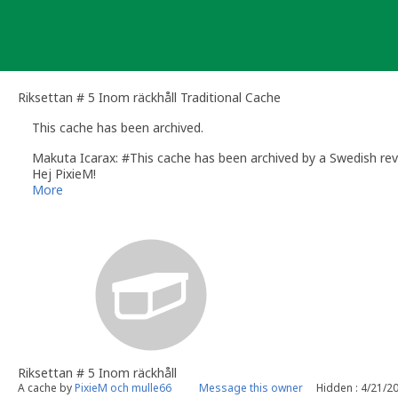
Skip
to
content
Riksettan # 5 Inom räckhåll Traditional Cache
This cache has been archived.
Makuta Icarax: #This cache has been archived by a Swedish re
Hej PixieM!
För ett tag informerade vi dig om att allt inte verkade stå rätt 
More
eventuella problem. Då det inte syns några tecken på att du gj
Jag ber dig plocka in ev. rester av din cache så att de inte ligger
Hälsningar
Makuta Icarax, reviewer
Besök gärna
Sveriges avdelning i Geocachings officiella wiki
, dä
Riksettan # 5 Inom räckhåll
A cache by
PixieM och mulle66
Message this owner
Hidden : 4/21/2