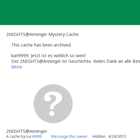
Skip
to
content
2NIGHTS@Anninger Mystery Cache
This cache has been archived.
kari9999: Jetzt ist es wirklich so weit!
Der 2NIGHTS@Anninger ist Geschichte. Vielen Dank an alle Bes
Wir hoffen es hat Euch Spass gemacht.
More
Now it's really over!
The 2NIGHTS@Anninger is history. Many thanks to all visitors, al
We really do hope all of you have had a lot of fun.
Happy Caching, Team Kari9999
2NIGHTS@Anninger
A cache by
kari9999
Message this owner
Hidden : 4/24/2013