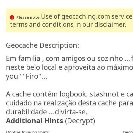
Use of geocaching.com services
Please note
terms and conditions
in our disclaimer
.
Geocache Description:
Em familia , com amigos ou sozinho ..
neste belo local e aproveita ao máximo
you ""Firo"...
A cache contém logbook, stashnot e ca
cuidado na realização desta cache pa
durabilidade ...divirta-se.
Additional Hints
(
Decrypt
)
Qrintne fr inv nb ybatr
Decr