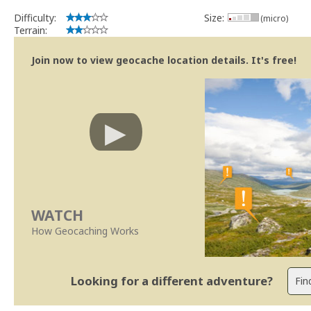
MightyREV
Difficulty:
Size:
Community Volunteer Reviewer
(micro)
Terrain:
Centro de Ajuda
|
Trabalhar com o Revisor
|
Revisões mais rápid
Join now to view geocache location details. It's free!
WATCH
How Geocaching Works
Looking for a different adventure?