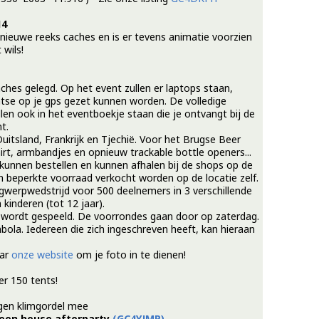
14
nieuwe reeks caches en is er tevens animatie voorzien
 wils!
ches gelegd. Op het event zullen er laptops staan,
tse op je gps gezet kunnen worden. De volledige
llen ook in het eventboekje staan die je ontvangt bij de
t.
uitsland, Frankrijk en Tjechië. Voor het Brugse Beer
irt, armbandjes en opnieuw trackable bottle openers...
 kunnen bestellen en kunnen afhalen bij de shops op de
n beperkte voorraad verkocht worden op de locatie zelf.
gwerpwedstrijd voor 500 deelnemers in 3 verschillende
kinderen (tot 12 jaar).
i wordt gespeeld. De voorrondes gaan door op zaterdag.
mbola. Iedereen die zich ingeschreven heeft, kan hieraan
aar
onze website
om je foto in te dienen!
r 150 tents!
igen klimgordel mee
 een heuse afterparty
(GC4YJMP)