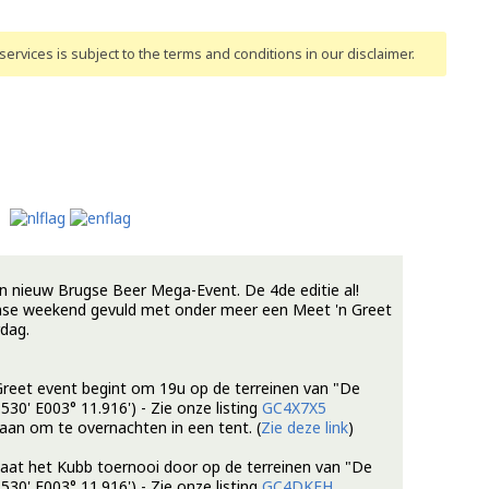
ervices is subject to the terms and conditions
in our disclaimer
.
n nieuw Brugse Beer Mega-Event. De 4de editie al!
nse weekend gevuld met onder meer een Meet 'n Greet
dag.
reet event begint om 19u op de terreinen van "De
30' E003° 11.916') - Zie onze listing
GC4X7X5
aan om te overnachten in een tent. (
Zie deze link
)
aat het Kubb toernooi door op de terreinen van "De
30' E003° 11.916') - Zie onze listing
GC4DKFH