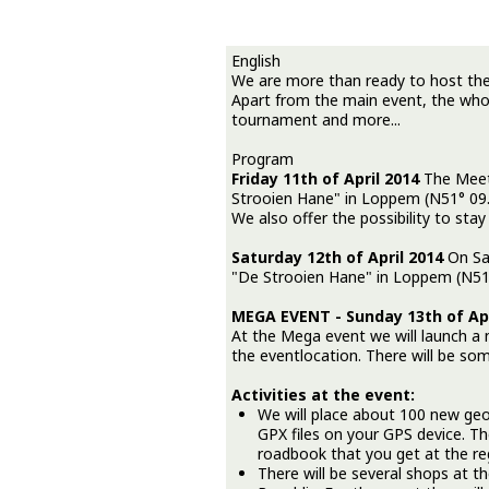
English
We are more than ready to host the
Apart from the main event, the whol
tournament and more...
Program
Friday 11th of April 2014
The Meet 
Strooien Hane" in Loppem (N51° 09.5
We also offer the possibility to stay 
Saturday 12th of April 2014
On Sat
"De Strooien Hane" in Loppem (N51° 
MEGA EVENT - Sunday 13th of Apr
At the Mega event we will launch a n
the eventlocation. There will be so
Activities at the event:
We will place about 100 new geoc
GPX files on your GPS device. The 
roadbook that you get at the reg
There will be several shops at t