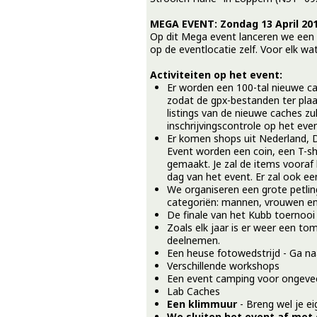
MEGA EVENT: Zondag 13 April 20
Op dit Mega event lanceren we een 
op de eventlocatie zelf. Voor elk wat
Activiteiten op het event:
Er worden een 100-tal nieuwe ca
zodat de gpx-bestanden ter plaa
listings van de nieuwe caches zu
inschrijvingscontrole op het even
Er komen shops uit Nederland, D
Event worden een coin, een T-sh
gemaakt. Je zal de items vooraf
dag van het event. Er zal ook ee
We organiseren een grote petlin
categoriën: mannen, vrouwen en 
De finale van het Kubb toernoo
Zoals elk jaar is er weer een to
deelnemen.
Een heuse fotowedstrijd - Ga n
Verschillende workshops
Een event camping voor ongevee
Lab Caches
Een klimmuur
- Breng wel je e
We sluiten het event af met