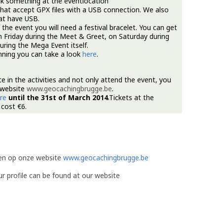
rink something at the eventlocation
that accept GPX files with a USB connection. We also
at have USB.
f the event you will need a festival bracelet. You can get
n Friday during the Meet & Greet, on Saturday during
ring the Mega Event itself.
anning you can take a look
here
.
e in the activities and not only attend the event, you
r website
www.geocachingbrugge.be
.
re
until the 31st of March 2014
.Tickets at the
 cost €6.
den op onze website
www.geocachingbrugge.be
ur profile can be found at our website