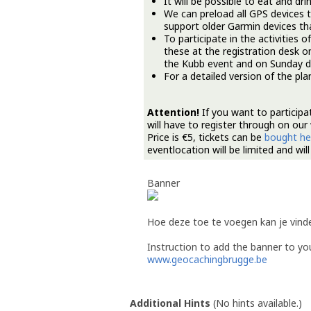
It will be possible to eat and d
We can preload all GPS devices 
support older Garmin devices th
To participate in the activities o
these at the registration desk o
the Kubb event and on Sunday du
For a detailed version of the pl
Attention!
If you want to participat
will have to register through on ou
Price is €5, tickets can be
bought he
eventlocation will be limited and will
Banner
Hoe deze toe te voegen kan je vin
Instruction to add the banner to yo
www.geocachingbrugge.be
Additional Hints
(
No hints available.
)