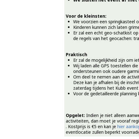
Voor de kleinsten:
We voorzien een springkasteel o
Kinderen kunnen zich laten grim
Er zal een echt geo-schatkist o
de regels van het geocachen: tra
Praktisch
Er zal de mogelijkheid zijn om ie
Wij laden alle GPS toestellen di
ondersteunen ook oudere garmin
Om deel te nemen aan de activit
Deze kan je afhalen bij de inschr
zaterdag tijdens het Kubb event
Voor de gedetailleerde planning
Opgelet:
Indien je niet alleen aanw
activiteiten, dan moet je vooraf re
. Kostprijs is €5 en kan je
hier aank
eventlocatie zullen beperkt voorradig