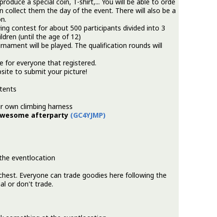
produce a special coin, T-shirt,... You will be able to orde
 collect them the day of the event. There will also be a
on.
wing contest for about 500 participants divided into 3
dren (until the age of 12)
rnament will be played. The qualification rounds will
fle for everyone that registered.
site to submit your picture!
tents
ur own climbing harness
 awesome afterparty
(GC4YJMP)
 the eventlocation
chest. Everyone can trade goodies here following the
al or don't trade.