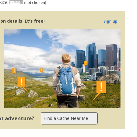
Size:
(not chosen)
n details. It's free!
Sign up
ent adventure?