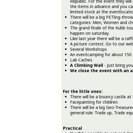
Republic. For the event they will 
the items in advance and you can
limited stock at the eventlocati
There will be a big PETling-thro
categories: Men, Women and chil
The grand finale of the Kubb tou
happen on saturday.
Like last year there will be a raf
A picture contest. Go to our web
Several Workshops
An eventcamping for about 150 
Lab Caches
A Climbing Wall
- Just bring yo
We close the event with an
For the little ones:
There will be a bouncy castle at
Facepainting for children.
There will be a big Geo-Treasure
general rule: Trade up, Trade equ
Practical