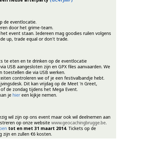
p de eventlocatie.
eren door het grime-team.
p het event staan. Iedereen mag goodies ruilen volgens
de up, trade equal or don't trade.
ts te eten en te drinken op de eventlocatie
e via USB aangesloten zijn en GPX files aanvaarden. We
 toestellen die via USB werken.
eiten controleren we of je een festivalbandje hebt.
ijvingsdesk. Dit kan vrijdag op de Meet 'n Greet,
 of de zondag tijdens het Mega Event.
 kan je
hier
een kijkje nemen.
ezig wil zijn op ons event maar ook wil deelnemen aan
gistreren op onze website
www.geocachingbrugge.be
.
open
tot en met 31 maart 2014
. Tickets op de
 zijn en zullen €6 kosten.