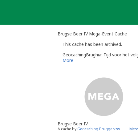
Skip
to
content
Brugse Beer IV Mega-Event Cache
This cache has been archived.
GeocachingBrughia: Tijd voor het vol
More
Brugse Beer IV
A cache by
Geocaching Brugge vzw
Mess