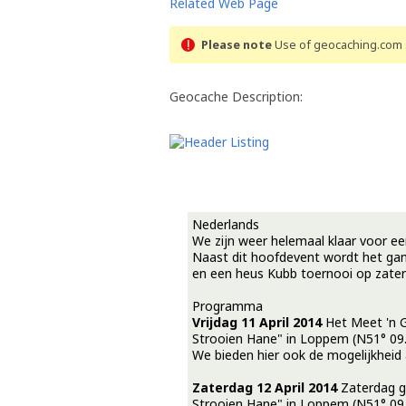
Related Web Page
Please note
Use of geocaching.com s
Geocache Description:
Nederlands
We zijn weer helemaal klaar voor ee
Naast dit hoofdevent wordt het ga
en een heus Kubb toernooi op zater
Programma
Vrijdag 11 April 2014
Het Meet 'n G
Strooien Hane" in Loppem (N51° 09.5
We bieden hier ook de mogelijkheid 
Zaterdag 12 April 2014
Zaterdag g
Strooien Hane" in Loppem (N51° 09.5