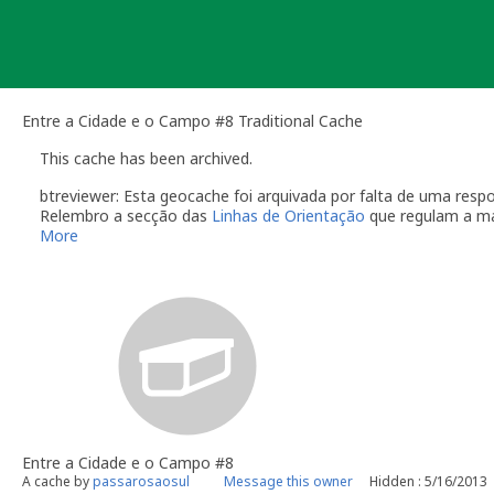
Skip
to
content
Entre a Cidade e o Campo #8 Traditional Cache
This cache has been archived.
btreviewer: Esta geocache foi arquivada por falta de uma re
Relembro a secção das
Linhas de Orientação
que regulam a m
More
O dono da geocache é responsável por visitas à localização
Você é responsável por visitas ocasionais à sua geocach
quando alguém reporta um problema com a geocache (desap
"Precisa de Manutenção". Desactive temporariamente a s
geocache até que tenha resolvido o problema. É-lhe conc
do qual deverá verificar o estado da sua geocache. Se a 
temporariamente desactivada por um longo período de t
Se no local existe algum recipiente por favor recolha-o a 
Uma vez que se trata de um caso de falta de manutenção a s
conta este arquivamento por falta de manutenção.
Entre a Cidade e o Campo #8
btreviewer
A cache by
passarosaosul
Message this owner
Hidden : 5/16/2013