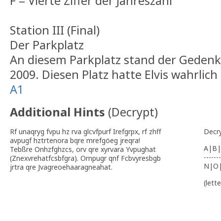
F = Vierte Ziffer der Jahreszahl
Station III (Final)
Der Parkplatz
An diesem Parkplatz stand der Gedenk
2009. Diesen Platz hatte Elvis wahrlich
A1
Additional Hints
(
Decrypt
)
Rf unaqryg fvpu hz rva glcvfpurf Irefgrpx, rf zhff
Decr
avpugf hztrtenora bqre mrefgöeg jreqra!
A|B|
Tebßre Onhzfghzcs, orv qre xyrvara Yvpughat
-------
(Znexvrehatfcsbfgra). Ornpugr qnf Fcbvyresbgb
N|O
jrtra qre Jvagreoehaaragneahat.
(lett