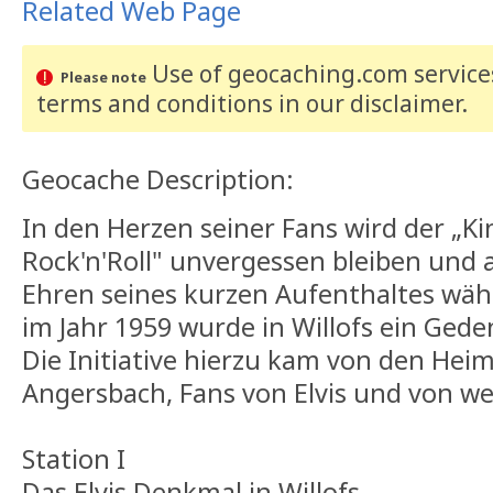
Related Web Page
Use of geocaching.com services
Please note
terms and conditions
in our disclaimer
.
Geocache Description:
In den Herzen seiner Fans wird der „Ki
Rock'n'Roll" unvergessen bleiben und 
Ehren seines kurzen Aufenthaltes wä
im Jahr 1959 wurde in Willofs ein Gede
Die Initiative hierzu kam von den He
Angersbach, Fans von Elvis und von we
Station I
Das Elvis Denkmal in Willofs.