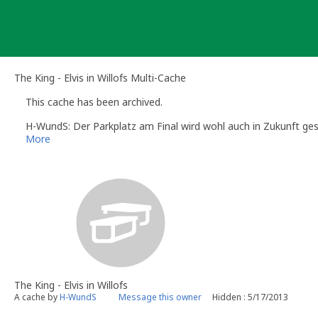
Skip
to
content
The King - Elvis in Willofs Multi-Cache
This cache has been archived.
H-WundS: Der Parkplatz am Final wird wohl auch in Zukunft gesp
More
The King - Elvis in Willofs
A cache by
H-WundS
Message this owner
Hidden : 5/17/2013