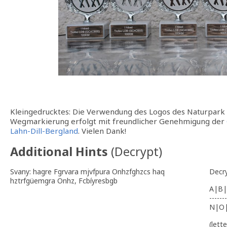
Kleingedrucktes: Die Verwendung des Logos des Naturpark 
Wegmarkierung erfolgt mit freundlicher Genehmigung der
Lahn-Dill-Bergland
. Vielen Dank!
Additional Hints
(
Decrypt
)
Svany: hagre Fgrvara mjvfpura Onhzfghzcs haq
Decr
hztrfgüemgra Onhz, Fcbíyresbgb
A|B|
-------
N|O
(lett