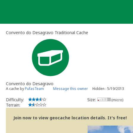
Skip
to
content
Convento do Desagravo Traditional Cache
Convento do Desagravo
A cache by
PufasTeam
Message this owner
Hidden : 5/19/2013
Difficulty:
Size:
(micro)
Terrain:
Join now to view geocache location details. It's free!