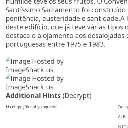
humilde teve os seus frutos. O Conve
Santíssimo Sacramento foi construído
penitência, austeridade e santidade.A h
deste edifício, que já teve várias tipos 
destaca o alojamento aos desalojados 
portuguesas entre 1975 e 1983.
Additional Hints
(
Decrypt
)
N cebgrpçãb qnf yninqrvenf
Decr
A|B|
-------
N|O