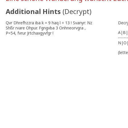
Additional Hints
(
Decrypt
)
Qvr Dhrefhzzra iba k = 9 haq l = 13 ! Svanyr: Nz
Decr
Shßr rvare Ohpur. Fgngvba 3 Onhneorvgra ,
A|B|
P=54, fvrur Jrtchaxgyvfgr !
-------
N|O
(lett