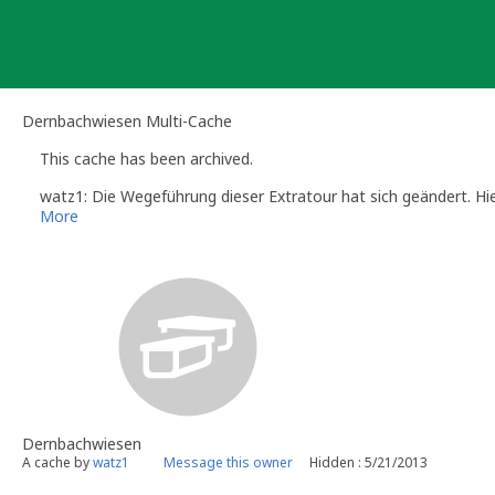
Skip
to
content
Dernbachwiesen Multi-Cache
This cache has been archived.
watz1: Die Wegeführung dieser Extratour hat sich geändert. 
More
Dernbachwiesen
A cache by
watz1
Message this owner
Hidden : 5/21/2013