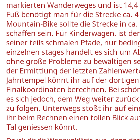
markierten
Wanderweges
und
ist
14,4
Fuß
benötigt
man
für
die
Strecke
ca. 
Mountain-Bike
sollte
die
Strecke
in ca.
schaffen
sein
.
Für
Kinderwagen
,
ist
der
seiner
teils
schmalen
Pfade
,
nur
bedin
einzelnen
stages
handelt
es
sich
um
A
ohne
große
Probleme
zu
bewältigen
s
der
Ermittlung
der
letzten
Zahlenwert
Jahntempel
könnt
ihr
auf
der
dortigen
Finalkoordinaten
berechnen
.
Bei
schö
es
sich
jedoch
,
dem
Weg
weiter
zurück
zu
folgen
.
Unterwegs
stoßt
ihr
auf
ein
ihr
beim
Rechnen
einen
tollen
Blick
au
Tal
geniessen
könnt
.