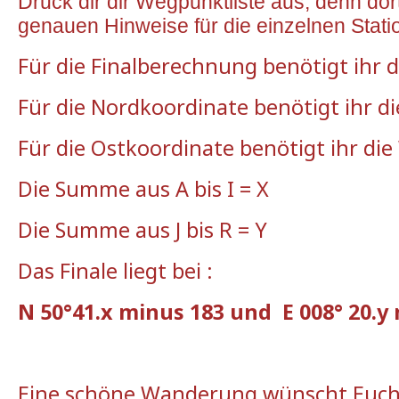
Druck
dir
dir
Wegpunktliste
aus
,
denn
dor
genauen
Hinweise
für
die
einzelnen
Stati
Für
die
Finalberechnung
benötigt
ihr
d
Für
die
Nordkoordinate
benötigt
ihr
di
Für
die
Ostkoordinate
benötigt
ihr
die
Die
Summe
aus
A
bis
I = X
Die
Summe
aus
J
bis
R = Y
Das Finale
liegt
bei
:
N 50°41.x minus 183 und E 008° 20.y
Eine
schöne
Wanderung
wünscht
Euc