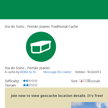
Skip
to
content
Sra do Soito , Fernão Joanes Traditional Cache
Sra do Soito , Fernão Joanes
A cache by
BEIRA ALTA
Message this owner
Hidden : 9/24/2013
Difficulty:
Size:
(small)
Terrain:
Join now to view geocache location details. It's free!