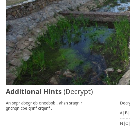
Additional Hints
(
Decrypt
)
An snpr abegr qb oneebpb , ahzn sraqn r
Decr
gncnqn cbe qhnf crqenf .
A|B|
-------
N|O