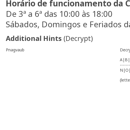
Horário de funcionamento da C
De 3ª a 6ª das 10:00 às 18:00
Sábados, Domingos e Feriados da
Additional Hints
(
Decrypt
)
Pnagvaub
Decr
A|B|
-------
N|O
(lett