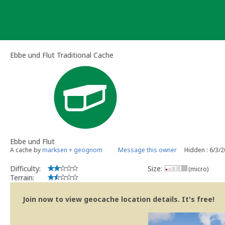
Skip
to
content
Ebbe und Flut Traditional Cache
Ebbe und Flut
A cache by
marksen + geognom
Message this owner
Hidden : 6/3/
Difficulty:
Size:
(micro)
Terrain:
Join now to view geocache location details. It's free!