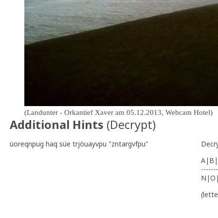
(Landunter - Orkantief Xaver am 05.12.2013, Webcam Hotel)
Additional Hints
(
Decrypt
)
üoreqnpug haq süe trjöuayvpu "zntargvfpu"
Decr
A|B|
-------
N|O
(lett