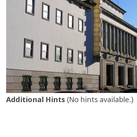
Additional Hints
(
No hints available.
)