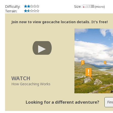
implicações que as guidelines actuais indicam.
Difficulty:
Size:
(micro)
Se no local existe algum container, por favor recolha-o a fim de 
Terrain:
Obrigado
[b] btreviewer [/b]
Join now to view geocache location details. It's free!
Geocaching.com Volunteer Cache Reviewer
[url=http://support.groundspeak.com/index.php?pg=kb.page&id=77]
WATCH
How Geocaching Works
Looking for a different adventure?