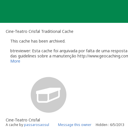
Skip
to
content
Cine-Teatro Crisfal Traditional Cache
This cache has been archived.
btreviewer: Esta cache foi arquivada por falta de uma respos
das guidelines sobre a manutenção http://www.geocaching.co
[quote]
More
Você é responsável por visitas ocasionais à sua geocache par
alguém reporta um problema com a geocache (desaparecimento, 
Manutenção". Desactive temporariamente a sua geocache par
resolvido o problema. É-lhe concedido um período razoável de 
sua geocache. Se a geocache não estiver a receber a manuten
de tempo, poderemos arquivar a página da geocache.
Por causa do esforço requerido para manter uma geocache, por
em sítios para onde costuma viajar. Geocaches colocadas dur
fornecer um plano de manutenção adequado. Este plano deve p
de Utilizador de um geocacher local que irá tomar conta dos 
Como owner, se tiver planos para recolocar a cache, por favo
Cine-Teatro Crisfal
mail[/url].
A cache by
passarosaosul
Message this owner
Hidden : 6/5/2013
Lembro que a eventual reactivação desta cache passará pelo